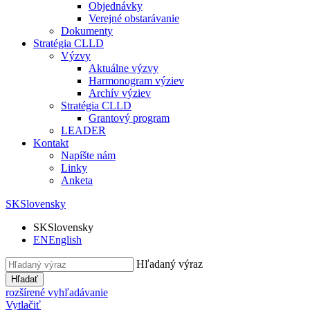
Objednávky
Verejné obstarávanie
Dokumenty
Stratégia CLLD
Výzvy
Aktuálne výzvy
Harmonogram výziev
Archív výziev
Stratégia CLLD
Grantový program
LEADER
Kontakt
Napíšte nám
Linky
Anketa
SK
Slovensky
SK
Slovensky
EN
English
Hľadaný výraz
Hľadať
rozšírené vyhľadávanie
Vytlačiť