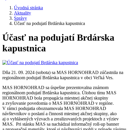
Úvodná stránka
Aktuality
Správy
Účasť na podujatí Brdárska kapustnica
Účasť na podujatí Brdárska
kapustnica
Dňa 21. 09. 2024 (sobota) sa MAS HORNOHRAD zúčastnila na
regionálnom podujatí Brdárska kapustnica v obci Veľká Ves.
MAS HORNOHRAD sa úspešne prezentovalna známom
regionálnom podujatí Brdárska kapustnica. Úlohou tímu MAS
HORNOHRAD bola propagácia miestnej akčnej skupiny
a zvyšovanie povedomia o MAS HORNOHRAD v regióne.
V rámci podujatia oboznamovala MAS HORNOHRAD
návštevníkov o poslaní a činnosti miestnej akčnej skupiny, ako
aj o vyhlásených výzvach a zrealizovaných projektoch z výziev
MAS. Pri stánku MAS sa nachádzal informačný roll-up banner
a propagačné materiály, ktoré si návštevníci mohli v prípade záujmu