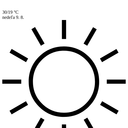
30/19 °C
nedeľa
9. 8.