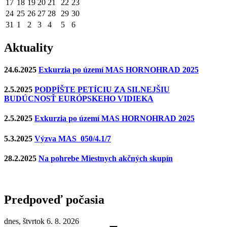
17
18
19
20
21
22
23
24
25
26
27
28
29
30
31
1
2
3
4
5
6
Aktuality
24.6.2025
Exkurzia po území MAS HORNOHRAD 2025
2.5.2025
PODPÍŠTE PETÍCIU ZA SILNEJŠIU
BUDÚCNOSŤ EURÓPSKEHO VIDIEKA
2.5.2025
Exkurzia po území MAS HORNOHRAD 2025
5.3.2025
Výzva MAS_050/4.1/7
28.2.2025
Na pohrebe Miestnych akčných skupín
Predpoveď počasia
dnes, štvrtok 6. 8. 2026