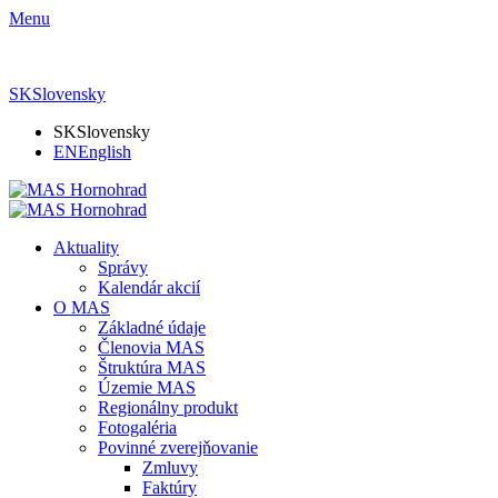
Menu
SK
Slovensky
SK
Slovensky
EN
English
Aktuality
Správy
Kalendár akcií
O MAS
Základné údaje
Členovia MAS
Štruktúra MAS
Územie MAS
Regionálny produkt
Fotogaléria
Povinné zverejňovanie
Zmluvy
Faktúry