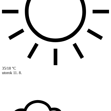
35/18 °C
utorok
11. 8.