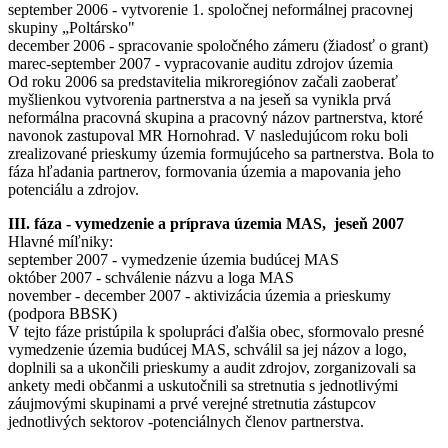
september 2006 - vytvorenie 1. spoločnej neformálnej pracovnej
skupiny „Poltársko"
december 2006 - spracovanie spoločného zámeru (žiadosť o grant)
marec-september 2007 - vypracovanie auditu zdrojov územia
Od roku 2006 sa predstavitelia mikroregiónov začali zaoberať
myšlienkou vytvorenia partnerstva a na jeseň sa vynikla prvá
neformálna pracovná skupina a pracovný názov partnerstva, ktoré
navonok zastupoval MR Hornohrad. V nasledujúcom roku boli
zrealizované prieskumy územia formujúceho sa partnerstva. Bola to
fáza hľadania partnerov, formovania územia a mapovania jeho
potenciálu a zdrojov.
III. fáza - vymedzenie a príprava územia MAS, jeseň 2007
Hlavné míľniky:
september 2007 - vymedzenie územia budúcej MAS
október 2007 - schválenie názvu a loga MAS
november - december 2007 - aktivizácia územia a prieskumy
(podpora BBSK)
V tejto fáze pristúpila k spolupráci ďalšia obec, sformovalo presné
vymedzenie územia budúcej MAS, schválil sa jej názov a logo,
doplnili sa a ukončili prieskumy a audit zdrojov, zorganizovali sa
ankety medi občanmi a uskutočnili sa stretnutia s jednotlivými
záujmovými skupinami a prvé verejné stretnutia zástupcov
jednotlivých sektorov -potenciálnych členov partnerstva.