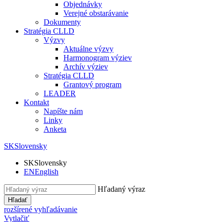
Objednávky
Verejné obstarávanie
Dokumenty
Stratégia CLLD
Výzvy
Aktuálne výzvy
Harmonogram výziev
Archív výziev
Stratégia CLLD
Grantový program
LEADER
Kontakt
Napíšte nám
Linky
Anketa
SK
Slovensky
SK
Slovensky
EN
English
Hľadaný výraz
Hľadať
rozšírené vyhľadávanie
Vytlačiť