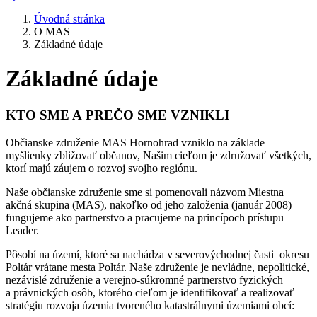
Úvodná stránka
O MAS
Základné údaje
Základné údaje
KTO SME A PREČO SME VZNIKLI
Občianske združenie MAS Hornohrad vzniklo na základe
myšlienky zbližovať občanov, Našim cieľom je združovať všetkých,
ktorí majú záujem o rozvoj svojho regiónu.
Naše občianske združenie sme si pomenovali názvom Miestna
akčná skupina (MAS), nakoľko od jeho založenia (január 2008)
fungujeme ako partnerstvo a pracujeme na princípoch prístupu
Leader.
Pôsobí na území, ktoré sa nachádza v severovýchodnej časti okresu
Poltár vrátane mesta Poltár. Naše združenie je nevládne, nepolitické,
nezávislé združenie a verejno-súkromné partnerstvo fyzických
a právnických osôb, ktorého cieľom je identifikovať a realizovať
stratégiu rozvoja územia tvoreného katastrálnymi územiami obcí: