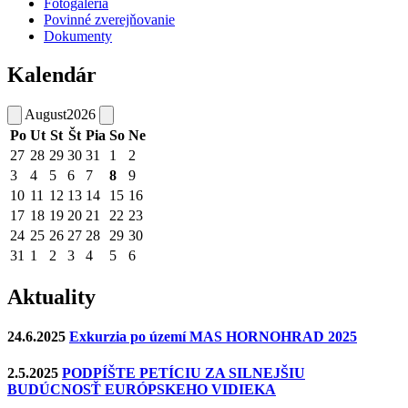
Fotogaléria
Povinné zverejňovanie
Dokumenty
Kalendár
August
2026
Po
Ut
St
Št
Pia
So
Ne
27
28
29
30
31
1
2
3
4
5
6
7
8
9
10
11
12
13
14
15
16
17
18
19
20
21
22
23
24
25
26
27
28
29
30
31
1
2
3
4
5
6
Aktuality
24.6.2025
Exkurzia po území MAS HORNOHRAD 2025
2.5.2025
PODPÍŠTE PETÍCIU ZA SILNEJŠIU
BUDÚCNOSŤ EURÓPSKEHO VIDIEKA