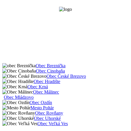
Obec Breznička
Obec Cinobaňa
Obec České Brezovo
Obec Hradište
Obec Krná
Obec Málinec
Obec Mládzovo
Obec Ozdín
Mesto Poltár
Obec Rovňany
Obec Uhorské
Obec Veľká Ves