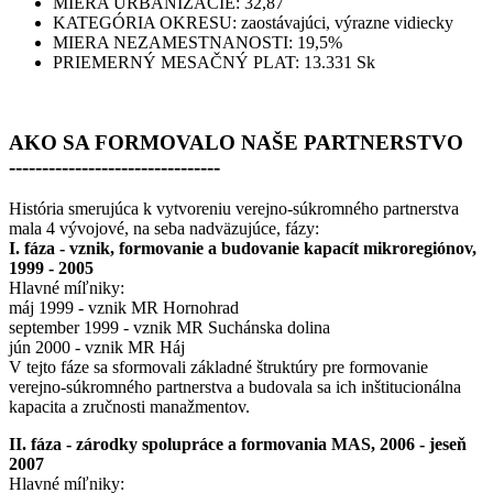
MIERA URBANIZÁCIE: 32,87
KATEGÓRIA OKRESU: zaostávajúci, výrazne vidiecky
MIERA NEZAMESTNANOSTI: 19,5%
PRIEMERNÝ MESAČNÝ PLAT: 13.331 Sk
AKO SA FORMOVALO NAŠE PARTNERSTVO
--------------------------------
História smerujúca k vytvoreniu verejno-súkromného partnerstva
mala 4 vývojové, na seba nadväzujúce, fázy:
I. fáza - vznik, formovanie a budovanie kapacít mikroregiónov,
1999 - 2005
Hlavné míľniky:
máj 1999 - vznik MR Hornohrad
september 1999 - vznik MR Suchánska dolina
jún 2000 - vznik MR Háj
V tejto fáze sa sformovali základné štruktúry pre formovanie
verejno-súkromného partnerstva a budovala sa ich inštitucionálna
kapacita a zručnosti manažmentov.
II. fáza - zárodky spolupráce a formovania MAS, 2006 - jeseň
2007
Hlavné míľniky: