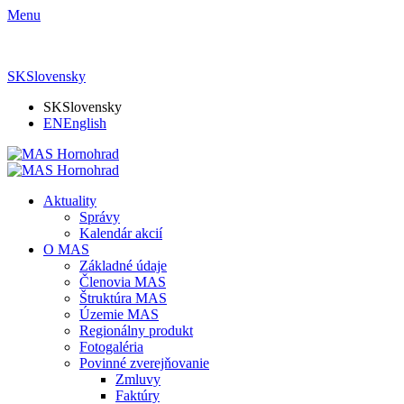
Menu
SK
Slovensky
SK
Slovensky
EN
English
Aktuality
Správy
Kalendár akcií
O MAS
Základné údaje
Členovia MAS
Štruktúra MAS
Územie MAS
Regionálny produkt
Fotogaléria
Povinné zverejňovanie
Zmluvy
Faktúry