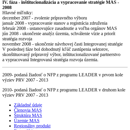
IV. fáza - inštitucionalizácia a vypracovanie stratégie MAS -
2008
Hlavné míľniky:
december 2007 - zvolenie prípravného výboru
január 2008 - vypracovanie stanov a registrácia združenia
február 2008 - ustanovujúce zasadnutie a voľba orgánov MAS
jún 2008 - ukončenie analýz územia, schválenie vízie a priorít
stratégia rozvoja
november 2008 - ukončenie návrhovej časti Integrovanej stratégie
V poslednej fáze bol dohodnutý kľúč zastúpenia sektorov,
skonštituovaný prípravný výbor, inštitucionalizované partnerstvo
a vypracovaná Integrovaná stratégia rozvoja územia.
2009- podaná žiadosť o NFP z programu LEADER v prvom kole
výziev PRV 2007 - 2013
2010- podaná žiadosť o NFP z programu LEADER v druhom kole
výziev PRV 2007 - 2013
Základné údaje
Členovia MAS
Štruktúra MAS
Územie MAS
Regionálny produkt