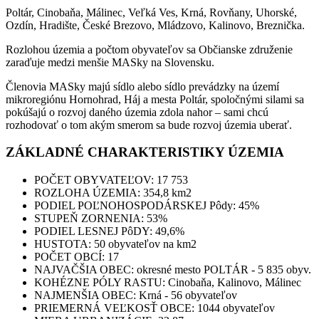
Poltár, Cinobaňa, Málinec, Veľká Ves, Krná, Rovňany, Uhorské,
Ozdín, Hradište, České Brezovo, Mládzovo, Kalinovo, Breznička.
Rozlohou územia a počtom obyvateľov sa Občianske združenie
zaraďuje medzi menšie MASky na Slovensku.
Členovia MASky majú sídlo alebo sídlo prevádzky na území
mikroregiónu Hornohrad, Háj a mesta Poltár, spoločnými silami sa
pokúšajú o rozvoj daného územia zdola nahor – sami chcú
rozhodovať o tom akým smerom sa bude rozvoj územia uberať.
ZÁKLADNÉ CHARAKTERISTIKY ÚZEMIA
POČET OBYVATEĽOV: 17 753
ROZLOHA ÚZEMIA: 354,8 km2
PODIEL POĽNOHOSPODÁRSKEJ Pôdy: 45%
STUPEŇ ZORNENIA: 53%
PODIEL LESNEJ PôDY: 49,6%
HUSTOTA: 50 obyvateľov na km2
POČET OBCÍ: 17
NAJVAČŠIA OBEC: okresné mesto POLTÁR - 5 835 obyv.
KOHÉZNE PÓLY RASTU: Cinobaňa, Kalinovo, Málinec
NAJMENŠIA OBEC: Krná - 56 obyvateľov
PRIEMERNÁ VEĽKOSŤ OBCE: 1044 obyvateľov